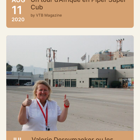
11
Cub
by VTB Magazine
2020
Valerie Dereymaeker ou les
JUL