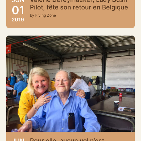
01
Pilot, fête son retour en Belgique
by Flying Zone
2019
Pour elle, aucun vol n’est
JUN