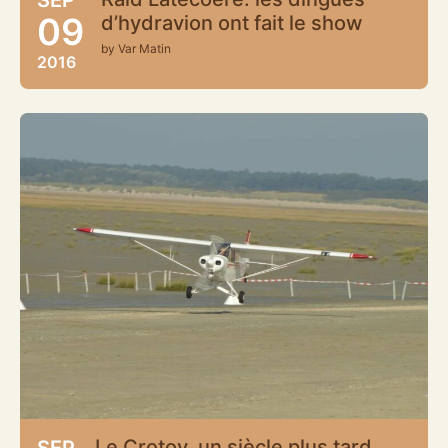
09
d’hydravion ont fait le show
by Var Matin
2016
Le Crotoy, un siècle plus tard
SEP