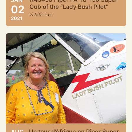
02
Cub of the “Lady Bush Pilot”
by AirOnline.nl
2021
Un tour d’Afrique en Piper Super
AUG