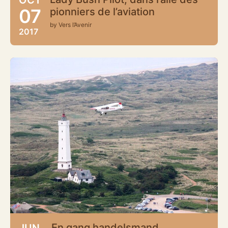
07
pionniers de l’aviation
by Vers l’Avenir
2017
En gang handelsmand
JUN