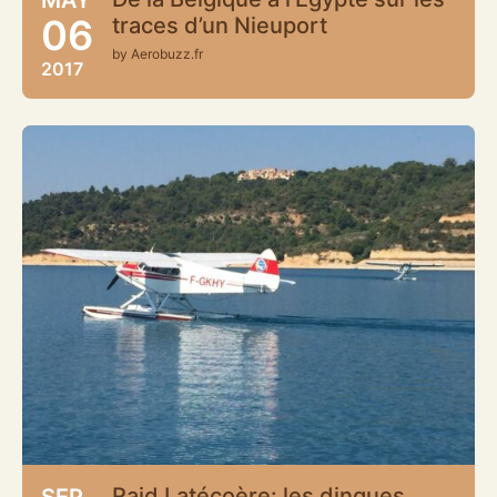
06
traces d’un Nieuport
by Aerobuzz.fr
2017
Raid Latécoère: les dingues
SEP