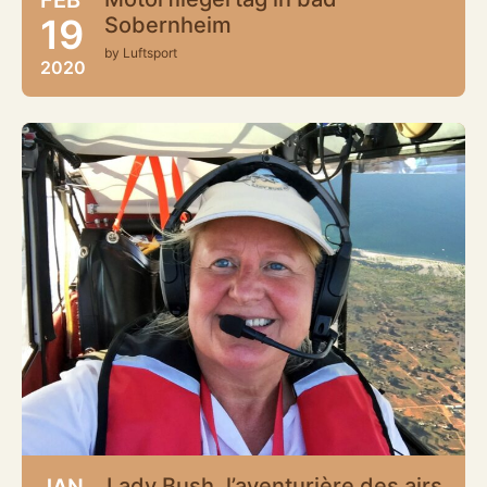
19
Sobernheim
by Luftsport
2020
Lady Bush, l’aventurière des airs
JAN