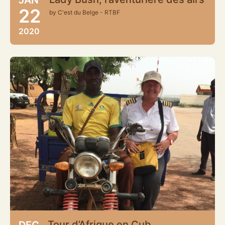
22
by C'est du Belge - RTBF
2020
Tour d’Afrique en Cub
DEC