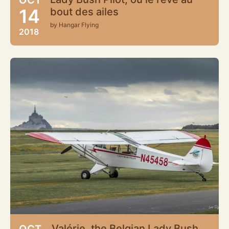
14
bout des ailes
by Hangar Flying
2018
Valérie, the Belgian Lady Bush
OCT