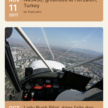
11
Turkey
by Kopit.aero
2017
Lady Bush Pilot, dans l’aile des
OCT