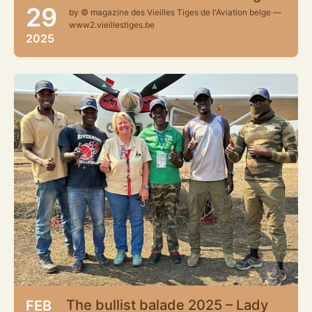
29
by © magazine des Vieilles Tiges de l'Aviation belge —
www2.vieillestiges.be
2025
The bullist balade 2025 – Lady
FEB