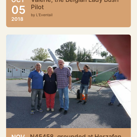
05
Pilot
by L’Eventail
2018
N45458, grounded at Herzafen,
NOV