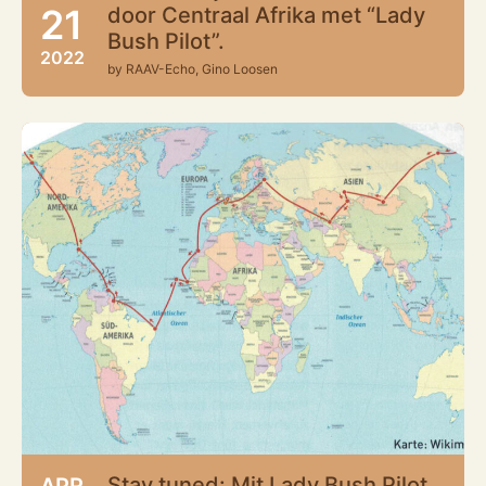
21
door Centraal Afrika met “Lady
Bush Pilot”.
2022
by RAAV-Echo, Gino Loosen
Stay tuned: Mit Lady Bush Pilot
APR