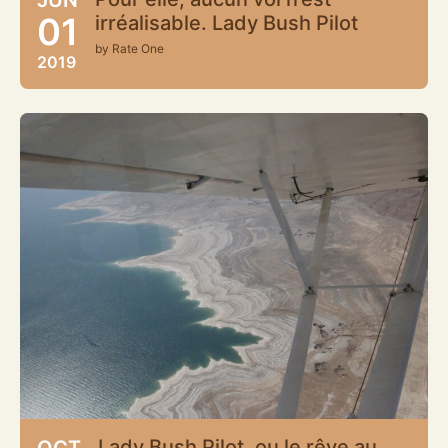
01
irréalisable. Lady Bush Pilot
by Rate One
2019
Lady Bush Pilot, ou le rêve au
OCT