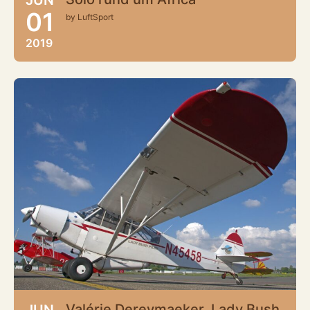
01
by LuftSport
2019
Valérie Dereymaeker, Lady Bush
JUN