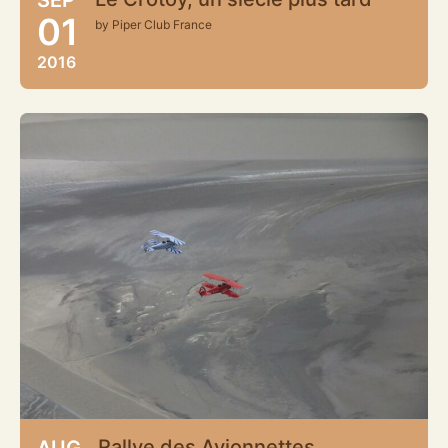
01
by Piper Club France
2016
Rallye des Avionnettes
AUG