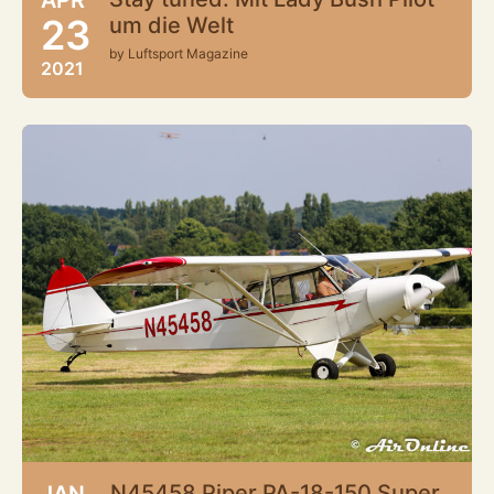
23
um die Welt
by Luftsport Magazine
2021
N45458 Piper PA-18-150 Super
JAN